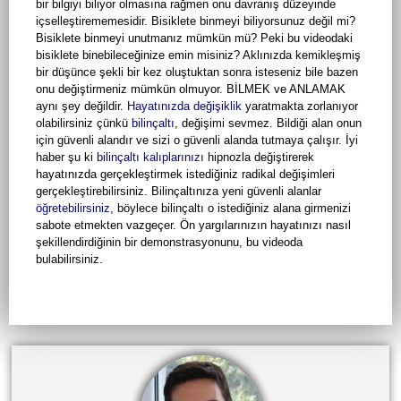
bir bilgiyi biliyor olmasına rağmen onu davranış düzeyinde
içselleştirememesidir. Bisiklete binmeyi biliyorsunuz değil mi?
Bisiklete binmeyi unutmanız mümkün mü? Peki bu videodaki
bisiklete binebileceğinize emin misiniz? Aklınızda kemikleşmiş
bir düşünce şekli bir kez oluştuktan sonra isteseniz bile bazen
onu değiştirmeniz mümkün olmuyor. BİLMEK ve ANLAMAK
aynı şey değildir.
Hayatınızda değişiklik
yaratmakta zorlanıyor
olabilirsiniz çünkü
bilinçaltı
, değişimi sevmez. Bildiği alan onun
için güvenli alandır ve sizi o güvenli alanda tutmaya çalışır. İyi
haber şu ki
bilinçaltı kalıplarınızı
hipnozla değiştirerek
hayatınızda gerçekleştirmek istediğiniz radikal değişimleri
gerçekleştirebilirsiniz. Bilinçaltınıza yeni güvenli alanlar
öğretebilirsiniz
, böylece bilinçaltı o istediğiniz alana girmenizi
sabote etmekten vazgeçer. Ön yargılarınızın hayatınızı nasıl
şekillendirdiğinin bir demonstrasyonunu, bu videoda
bulabilirsiniz.