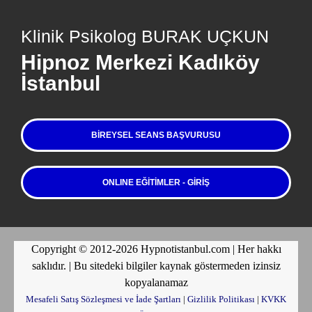
Klinik Psikolog BURAK UÇKUN
Hipnoz Merkezi Kadıköy
İstanbul
BIREYSEL SEANS BAŞVURUSU
ONLINE EĞİTİMLER - GİRİŞ
Copyright © 2012-2026 Hypnotistanbul.com | Her hakkı
saklıdır. | Bu sitedeki bilgiler kaynak göstermeden izinsiz
kopyalanamaz
Mesafeli Satış Sözleşmesi ve İade Şartları
|
Gizlilik Politikası
|
KVKK