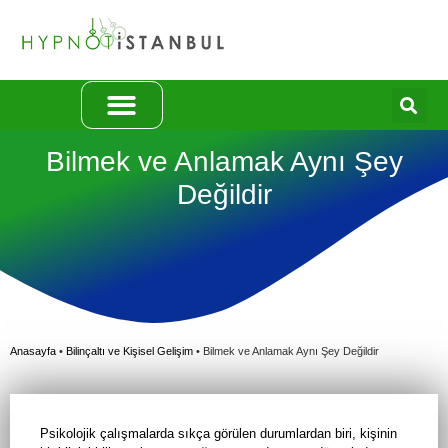
BLOG | Makaleler
HİPNOZ | Bilgi
Terapi Konuları
Bilmek ve Anlamak Aynı Şey
Değildir
Anasayfa
•
Bilinçaltı ve Kişisel Gelişim
•
Bilmek ve Anlamak Aynı Şey Değildir
Psikolojik çalışmalarda sıkça görülen durumlardan biri, kişinin